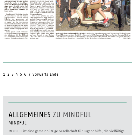
1
2
3
4
5
6
7
Vorwärts
Ende
ALLGEMEINES
ZU MINDFUL
MINDFUL
MINDFUL ist eine gemeinnützige Gesellschaft für Jugendhilfe, die vielfältige