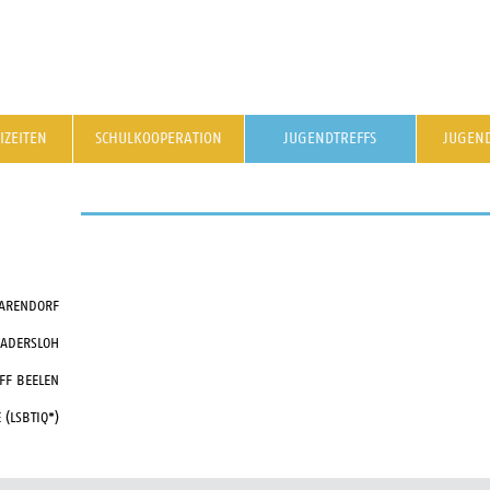
IZEITEN
SCHULKOOPERATION
JUGENDTREFFS
JUGEN
ARENDORF
WADERSLOH
FF BEELEN
(LSBTIQ*)